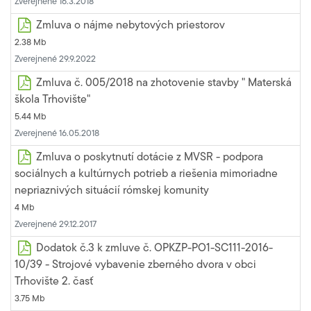
Zverejnené 16.3.2018
Zmluva o nájme nebytových priestorov
2.38 Mb
Zverejnené 29.9.2022
Zmluva č. 005/2018 na zhotovenie stavby " Materská
škola Trhovište"
5.44 Mb
Zverejnené 16.05.2018
Zmluva o poskytnutí dotácie z MVSR - podpora
sociálnych a kultúrnych potrieb a riešenia mimoriadne
nepriaznivých situácií rómskej komunity
4 Mb
Zverejnené 29.12.2017
Dodatok č.3 k zmluve č. OPKZP-PO1-SC111-2016-
10/39 - Strojové vybavenie zberného dvora v obci
Trhovište 2. časť
3.75 Mb