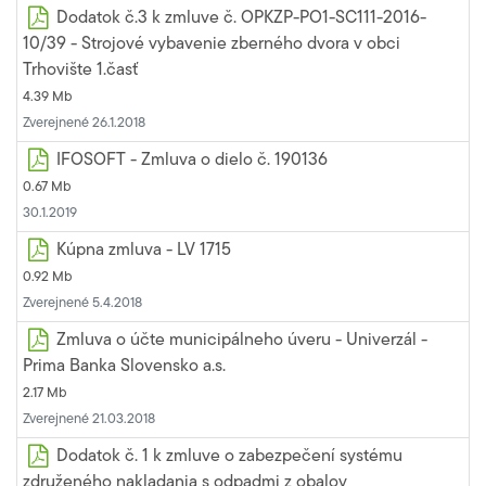
Dodatok č.3 k zmluve č. OPKZP-PO1-SC111-2016-
10/39 - Strojové vybavenie zberného dvora v obci
Trhovište 1.časť
4.39 Mb
Zverejnené 26.1.2018
IFOSOFT - Zmluva o dielo č. 190136
0.67 Mb
30.1.2019
Kúpna zmluva - LV 1715
0.92 Mb
Zverejnené 5.4.2018
Zmluva o účte municipálneho úveru - Univerzál -
Prima Banka Slovensko a.s.
2.17 Mb
Zverejnené 21.03.2018
Dodatok č. 1 k zmluve o zabezpečení systému
združeného nakladania s odpadmi z obalov