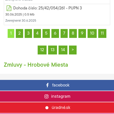
Dohoda číslo: 25/42/054/261 - PUPN 3
30.06.2025 |
0.5 Mb
Zverejnené 30.6.2025
1
2
3
4
5
6
7
8
9
10
11
12
13
14
>
Zmluvy - Hrobové Miesta
facebook
instagram
úradné.sk