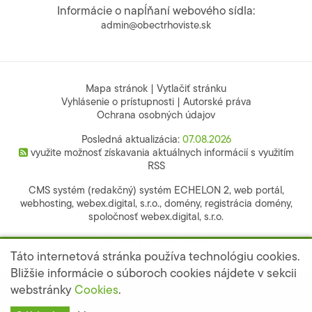
Informácie o napĺňaní webového sídla:
admin@obectrhoviste.sk
Mapa stránok
|
Vytlačiť stránku
Vyhlásenie o prístupnosti
|
Autorské práva
Ochrana osobných údajov
Posledná aktualizácia:
07.08.2026
využite možnosť získavania aktuálnych informácií s využitím
RSS
CMS systém (redakčný) systém ECHELON 2,
web portál
,
webhosting
,
webex.digital, s.r.o.
,
domény
,
registrácia domény
,
spoločnosť webex.digital, s.r.o.
technický prevádzkovateľ
webdesign
|
webex.digital
Táto internetová stránka používa technológiu cookies.
Bližšie informácie o súboroch cookies nájdete v sekcii
webstránky
Cookies
.