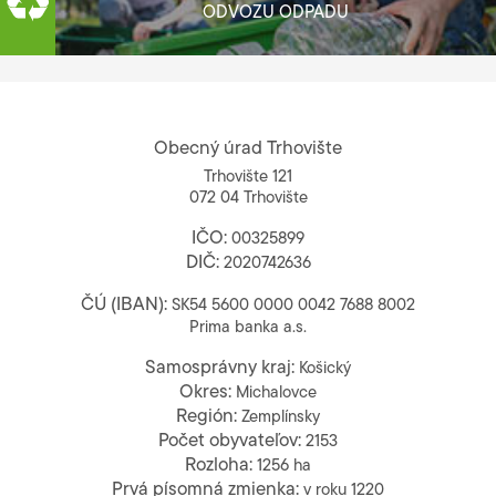
ODVOZU ODPADU
Obecný úrad Trhovište
Trhovište 121
072 04 Trhovište
IČO:
00325899
DIČ:
2020742636
ČÚ (IBAN):
SK54 5600 0000 0042 7688 8002
Prima banka a.s.
Samosprávny kraj:
Košický
Okres:
Michalovce
Región:
Zemplínsky
Počet obyvateľov:
2153
Rozloha:
1256 ha
Prvá písomná zmienka:
v roku 1220