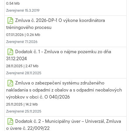
0.54 Mb
Zverejnené 15.3.2019
Zmluva č. 2026-DP-1 O výkone koordinátora
tréningového procesu
07.01.2026 |
0.26 Mb
Zverejnené 7.1.2026
Dodatok č. 1 - Zmluva o nájme pozemku zo dňa
31.12.2024
28.11.2025 |
2.47 Mb
Zverejnené 28.11.2025
Zmluva o zabezpečení systému združeného
nakladania s odpadmi z obalov a s odpadmi neobalových
výrobkov v obci č. O 040/2026
25.11.2025 |
14.2 Mb
Zverejnené 25.11.2025
Dodatok č. 2 - Municipálny úver – Univerzál, Zmluva
o úvere č. 22/009/22