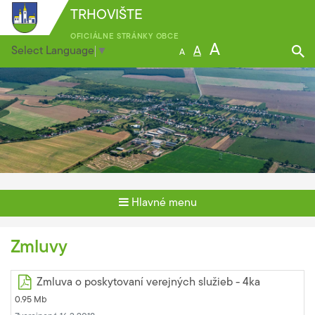
TRHOVIŠTE
OFICIÁLNE STRÁNKY OBCE
A
Select Language
▼
A
A
Hlavné menu
Zmluvy
Zmluva o poskytovaní verejných služieb - 4ka
0.95 Mb