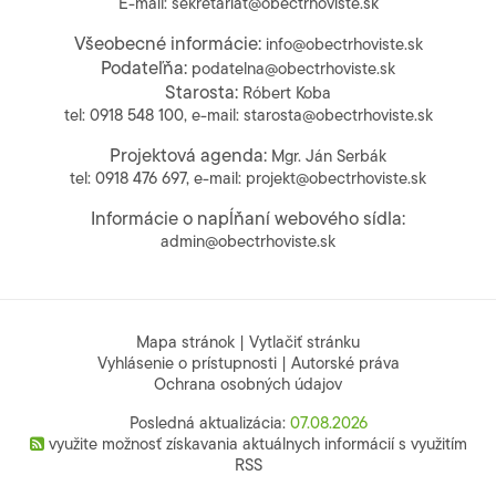
E-mail:
sekretariat@obectrhoviste.sk
Všeobecné informácie:
info@obectrhoviste.sk
Podateľňa:
podatelna@obectrhoviste.sk
Starosta:
Róbert Koba
tel:
0918 548 100
, e-mail:
starosta@obectrhoviste.sk
Projektová agenda:
Mgr. Ján Serbák
tel:
0918 476 697
, e-mail:
projekt@obectrhoviste.sk
Informácie o napĺňaní webového sídla:
admin@obectrhoviste.sk
Mapa stránok
|
Vytlačiť stránku
Vyhlásenie o prístupnosti
|
Autorské práva
Ochrana osobných údajov
Posledná aktualizácia:
07.08.2026
využite možnosť získavania aktuálnych informácií s využitím
RSS