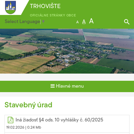
TRHOVIŠTE
OFICIÁLNE STRÁNKY OBCE
A
Select Language
▼
A
A
Hlavné menu
Stavebný úrad
Iná žiadosť §4 ods. 10 vyhlášky č. 60/2025
19.02.2026 |
0.24 Mb