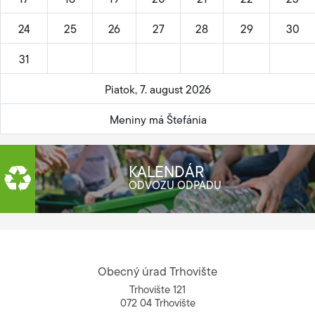
17
18
19
20
21
22
23
24
25
26
27
28
29
30
31
Piatok, 7. august 2026
Meniny má Štefánia
KALENDÁR
ODVOZU ODPADU
Obecný úrad Trhovište
Trhovište 121
072 04 Trhovište