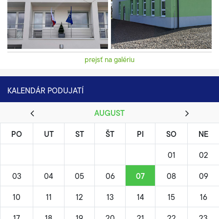
prejsť na galériu
KALENDÁR PODUJATÍ
AUGUST
PO
UT
ST
ŠT
PI
SO
NE
01
02
03
04
05
06
07
08
09
10
11
12
13
14
15
16