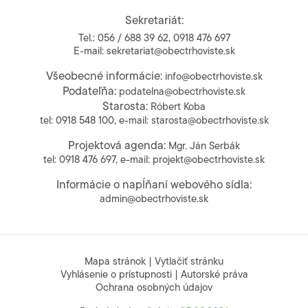
Sekretariát:
Tel.:
056 / 688 39 62
,
0918 476 697
E-mail:
sekretariat@obectrhoviste.sk
Všeobecné informácie:
info@obectrhoviste.sk
Podateľňa:
podatelna@obectrhoviste.sk
Starosta:
Róbert Koba
tel:
0918 548 100
, e-mail:
starosta@obectrhoviste.sk
Projektová agenda:
Mgr. Ján Serbák
tel:
0918 476 697
, e-mail:
projekt@obectrhoviste.sk
Informácie o napĺňaní webového sídla:
admin@obectrhoviste.sk
Mapa stránok
|
Vytlačiť stránku
Vyhlásenie o prístupnosti
|
Autorské práva
Ochrana osobných údajov