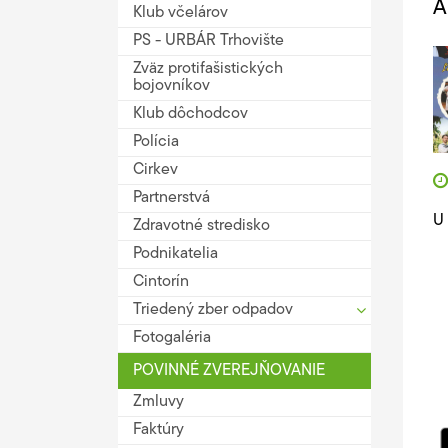
A
Klub včelárov
PS - URBÁR Trhovište
Zväz protifašistických
bojovníkov
Klub dôchodcov
Polícia
Cirkev
Partnerstvá
U 
Zdravotné stredisko
Podnikatelia
Cintorín
Triedený zber odpadov
Fotogaléria
POVINNÉ ZVEREJŇOVANIE
Zmluvy
Faktúry