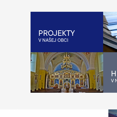
PROJEKTY
V NAŠEJ OBCI
H
V 