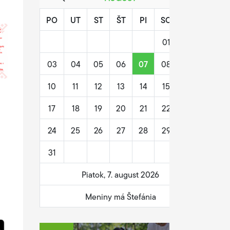
PO
UT
ST
ŠT
PI
SO
NE
01
02
03
04
05
06
07
08
09
10
11
12
13
14
15
16
17
18
19
20
21
22
23
24
25
26
27
28
29
30
31
Piatok, 7. august 2026
Meniny má Štefánia