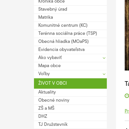
Kronika obce
Stavebný úrad
Matrika
Komunitné centrum (KC)
Terénna sociálna práce (TSP)
Obecná hliadka (MOaPS)
Evidencia obyvateľstva
Ako vybaviť
Mapa obce
Voľby
ŽIVOT V OBCI
T
Aktuality
Obecné noviny
ZŠ a MŠ
Pr
DHZ
TJ Družstevník