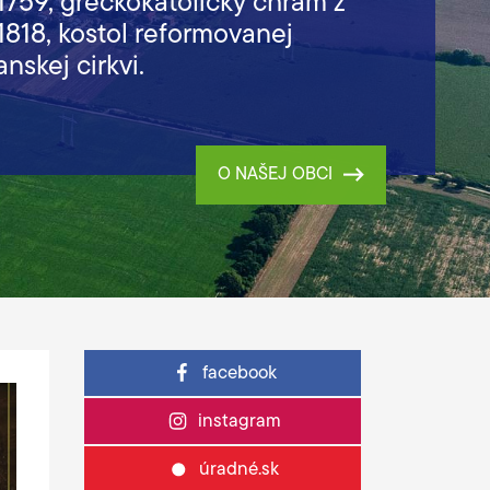
1759, gréckokatolícky chrám z
1818, kostol reformovanej
anskej cirkvi.
O NAŠEJ OBCI
facebook
instagram
úradné.sk