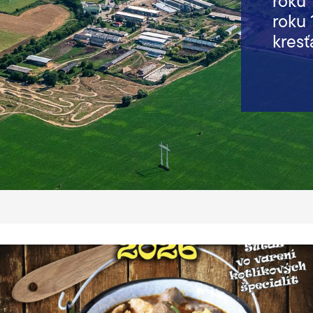
roku 
roku 
kresť