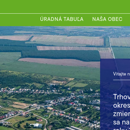
ÚRADNÁ TABUĽA
NAŠA OBEC
Vitajte 
Trhov
okre
zmien
sa na