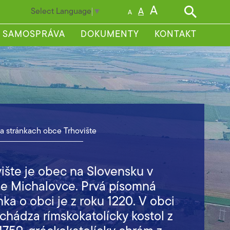
A
Select Language
▼
A
A
SAMOSPRÁVA
DOKUMENTY
KONTAKT
na stránkach obce Trhovište
ište je obec na Slovensku v
se Michalovce. Prvá písomná
ka o obci je z roku 1220. V obci
chádza rímskokatolícky kostol z